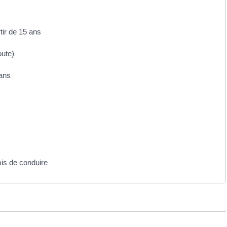
tir de 15 ans
oute)
 ans
mis de conduire