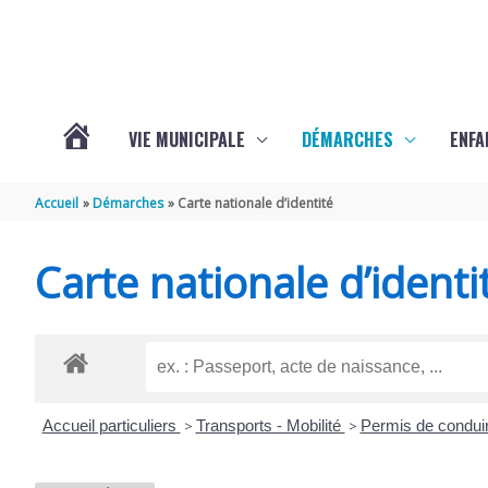
Aller au contenu
Aller au pied de page
VIE MUNICIPALE
DÉMARCHES
ENFA
ACTUALITÉS
Accueil
Démarches
Carte nationale d’identité
DE
Carte nationale d’identi
SAINTE-
GEMME
Accueil particuliers
>
Transports - Mobilité
>
Permis de condui