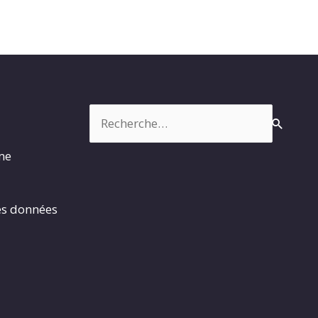
Rechercher :
rme
es données