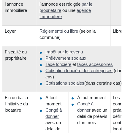
l'annonce
l'annonce est rédigée
par le
immobilière
propriétaire
ou une
agence
immobilière
Loyer
Réglementé ou libre
(selon la
Libre
commune)
Fiscalité du
Impôt sur le revenu
propriétaire
Prélèvement sociaux
Taxe foncière
et
taxes accessoires
Cotisation foncière des entreprises
(dans cer
cas)
Cotisations sociales
(dans certains cas)
Fin du bail à
À tout
À tout moment
Les règle
l'initiative du
moment
Congé à
congé et 
locataire
Congé à
donner
avec un
préavis so
donner
délai de préavis
définir dan
avec un
d'un mois
contrat de
délai de
location