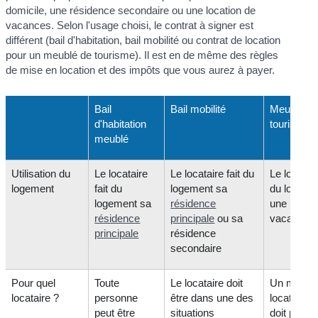
domicile, une résidence secondaire ou une location de
vacances. Selon l'usage choisi, le contrat à signer est
différent (bail d'habitation, bail mobilité ou contrat de location
pour un meublé de tourisme). Il est en de même des règles
de mise en location et des impôts que vous aurez à payer.
Bail
Bail mobilité
Meublé d
d'habitation
tourisme
meublé
Utilisation du
Le locataire
Le locataire fait du
Le locatair
logement
fait du
logement sa
du logeme
logement sa
résidence
une locati
résidence
principale
ou sa
vacances
principale
résidence
secondaire
Pour quel
Toute
Le locataire doit
Un même
locataire ?
personne
être dans une des
locataire 
peut être
situations
doit pas l