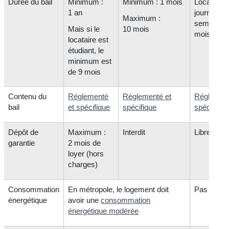
Durée du bail
Minimum :
Minimum : 1 mois
Location à
1 an
journée, à 
Maximum :
semaine o
Mais si le
10 mois
mois
locataire est
étudiant, le
minimum est
de 9 mois
Contenu du
Réglementé
Réglementé et
Réglement
bail
et spécifique
spécifique
spécifique
Dépôt de
Maximum :
Interdit
Libre
garantie
2 mois de
loyer (hors
charges)
Consommation
En métropole, le logement doit
Pas de lim
énergétique
avoir une
consommation
énergétique modérée