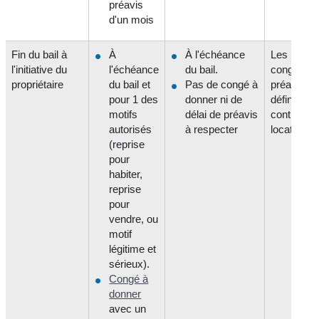
préavis
d'un mois
Fin du bail à
À
À l'échéance
Les règle
l'initiative du
l'échéance
du bail.
congé et 
propriétaire
du bail et
Pas de congé à
préavis so
pour 1 des
donner ni de
définir dan
motifs
délai de préavis
contrat de
autorisés
à respecter
location
(reprise
pour
habiter,
reprise
pour
vendre, ou
motif
légitime et
sérieux).
Congé à
donner
avec un