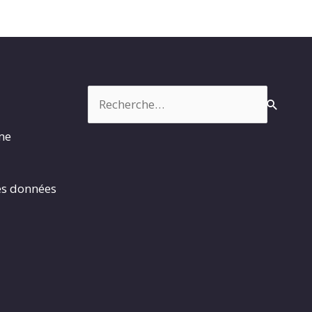
Rechercher :
rme
es données