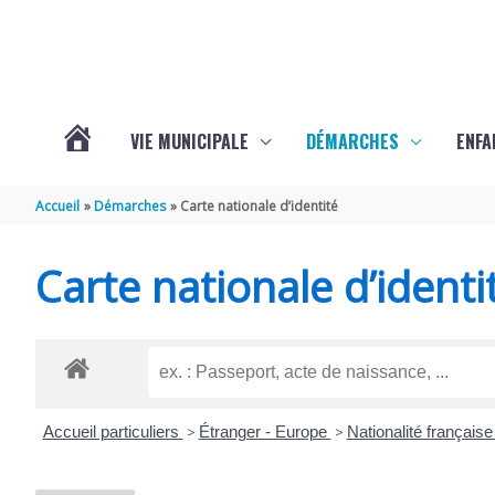
Aller au contenu
Aller au pied de page
VIE MUNICIPALE
DÉMARCHES
ENFA
ACTUALITÉS
Accueil
Démarches
Carte nationale d’identité
DE
Carte nationale d’identi
SAINTE-
GEMME
Accueil particuliers
>
Étranger - Europe
>
Nationalité français