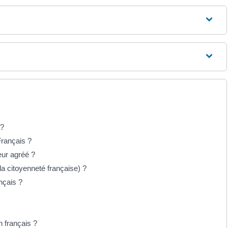
 ?
rançais ?
eur agréé ?
la citoyenneté française) ?
nçais ?
n français ?