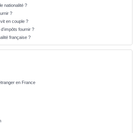
de nationalité ?
urnir ?
 vit en couple ?
 d'impôts fournir ?
alité française ?
 étranger en France
n