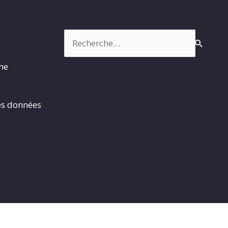
Rechercher :
rme
es données