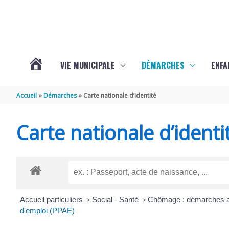
Aller au contenu
Aller au pied de page
VIE MUNICIPALE
DÉMARCHES
ENFA
ACTUALITÉS
Accueil
Démarches
Carte nationale d’identité
DE
Carte nationale d’identi
SAINTE-
GEMME
Accueil particuliers
>
Social - Santé
>
Chômage : démarches a
d'emploi (PPAE)