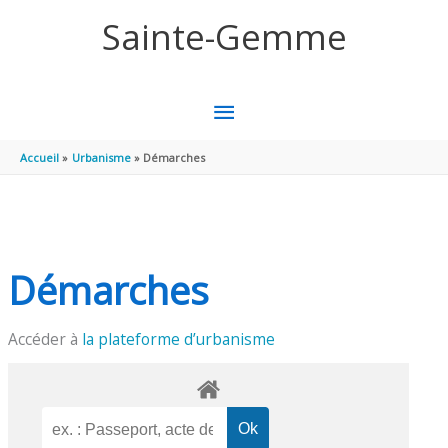
Aller au contenu
Aller au pied de page
Sainte-Gemme
MENU
PRINCIPAL
Accueil
Urbanisme
Démarches
Démarches
Accéder à
la plateforme d’urbanisme