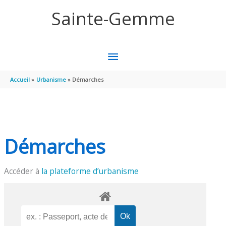
Aller au contenu
Aller au pied de page
Sainte-Gemme
MENU
PRINCIPAL
Accueil
Urbanisme
Démarches
Démarches
Accéder à
la plateforme d’urbanisme