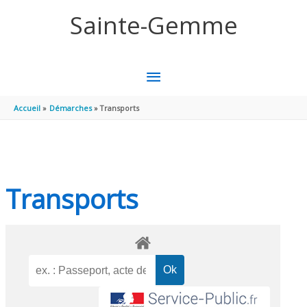
Aller au contenu
Aller au pied de page
Sainte-Gemme
MENU
PRINCIPAL
Accueil
Démarches
Transports
Transports