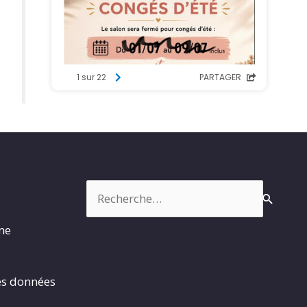
Rechercher :
rme
es données