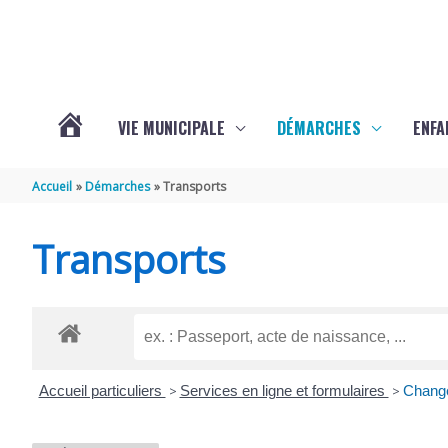
Aller au contenu
Aller au pied de page
VIE MUNICIPALE
DÉMARCHES
ENFA
ACTUALITÉS
Accueil
Démarches
Transports
DE
Transports
SAINTE-
GEMME
Accueil particuliers
>
Services en ligne et formulaires
>
Change