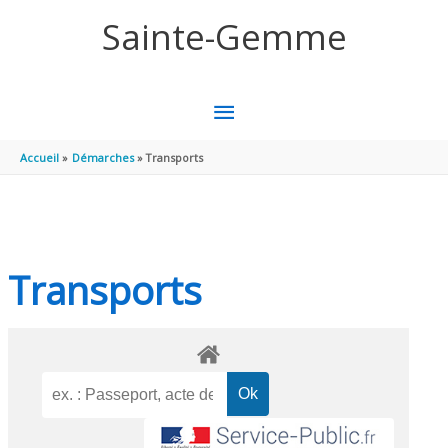
Aller au contenu
Aller au pied de page
Sainte-Gemme
MENU
PRINCIPAL
Accueil
Démarches
Transports
Transports