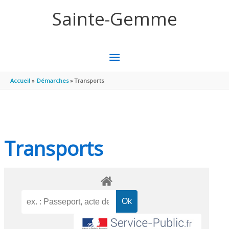
Aller au contenu
Aller au pied de page
Sainte-Gemme
MENU
PRINCIPAL
Accueil
Démarches
Transports
Transports