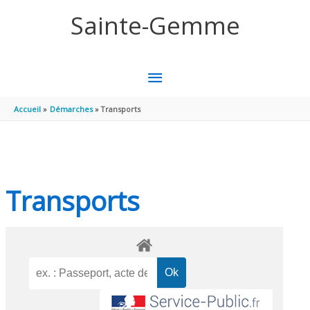
Aller au contenu
Aller au pied de page
Sainte-Gemme
MENU
PRINCIPAL
Accueil
Démarches
Transports
Transports