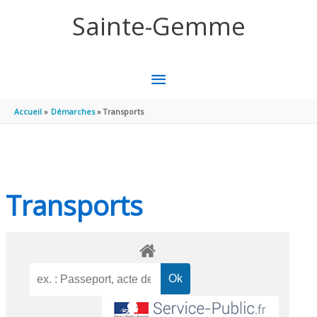
Aller au contenu
Aller au pied de page
Sainte-Gemme
MENU
PRINCIPAL
Accueil
Démarches
Transports
Transports