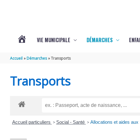
Aller au contenu
Aller au pied de page
VIE MUNICIPALE
DÉMARCHES
ENFA
ACTUALITÉS
Accueil
Démarches
Transports
DE
Transports
SAINTE-
GEMME
Accueil particuliers
>
Social - Santé
>
Allocations et aides au