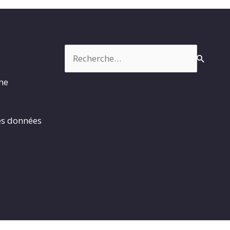
Rechercher :
rme
es données