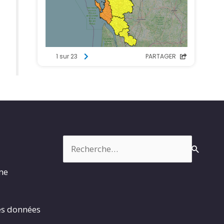
Rechercher :
rme
es données