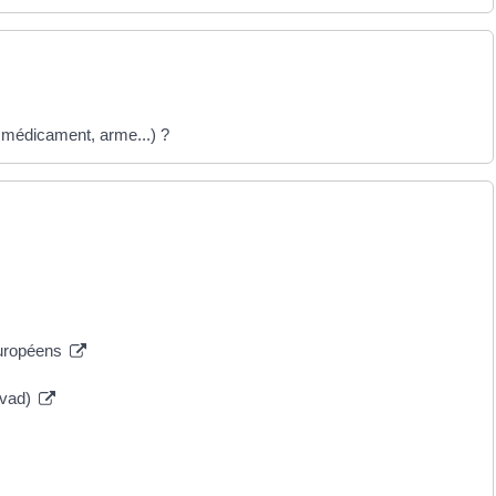
, médicament, arme...) ?
 européens
evad)