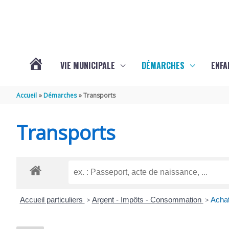
Aller au contenu
Aller au pied de page
VIE MUNICIPALE
DÉMARCHES
ENFA
ACTUALITÉS
Accueil
Démarches
Transports
DE
Transports
SAINTE-
GEMME
Accueil particuliers
>
Argent - Impôts - Consommation
>
Achat