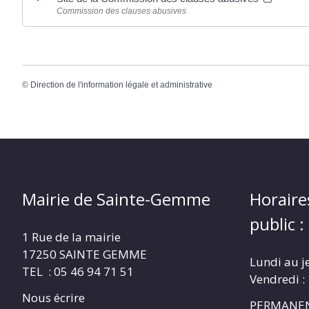
Commission des clauses abusives
©
Direction de l'information légale et administrative
Mairie de Sainte-Gemme
Horaire
public :
1 Rue de la mairie
17250 SAINTE GEMME
Lundi au j
TEL : 05 46 94 71 51
Vendredi :
Nous écrire
PERMANEN