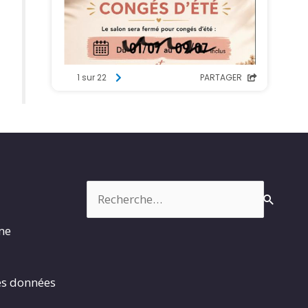
Rechercher :
rme
es données