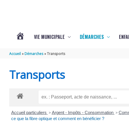
Aller au contenu
Aller au pied de page
VIE MUNICIPALE
DÉMARCHES
ENFA
ACTUALITÉS
Accueil
Démarches
Transports
DE
Transports
SAINTE-
GEMME
Accueil particuliers
>
Argent - Impôts - Consommation
>
Commu
ce que la fibre optique et comment en bénéficier ?