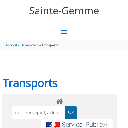
Aller au contenu
Aller au pied de page
Sainte-Gemme
MENU
PRINCIPAL
Accueil
Démarches
Transports
Transports