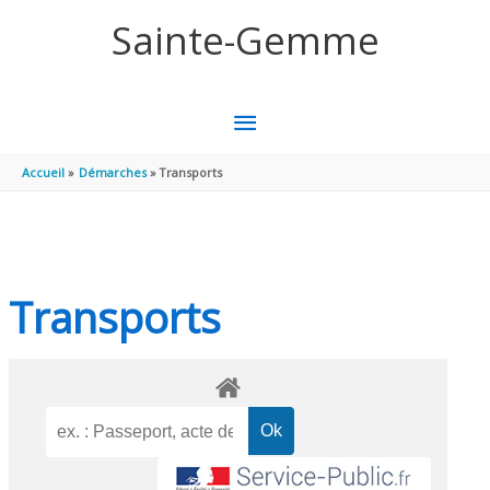
Aller au contenu
Aller au pied de page
Sainte-Gemme
MENU
PRINCIPAL
Accueil
Démarches
Transports
Transports