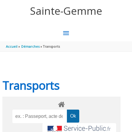
Aller au contenu
Aller au pied de page
Sainte-Gemme
MENU
PRINCIPAL
Accueil
Démarches
Transports
Transports