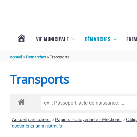
Aller au contenu
Aller au pied de page
VIE MUNICIPALE
DÉMARCHES
ENFA
ACTUALITÉS
Accueil
Démarches
Transports
DE
Transports
SAINTE-
GEMME
Accueil particuliers
>
Papiers - Citoyenneté - Élections
>
Oblig
documents administratifs