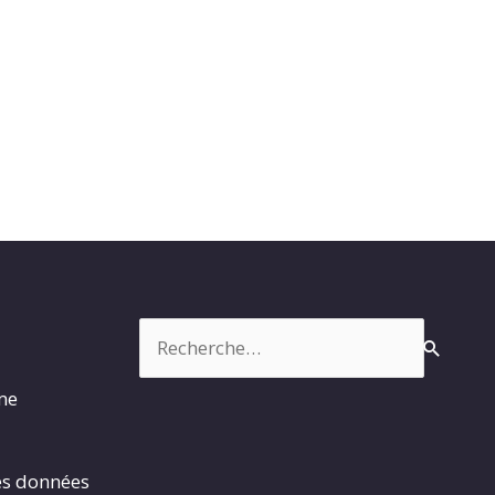
Rechercher :
rme
es données