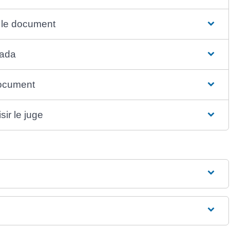
r le document
Cada
document
sir le juge