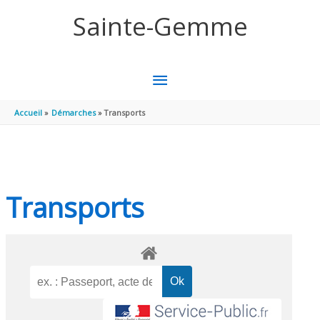
Aller au contenu
Aller au pied de page
Sainte-Gemme
MENU
PRINCIPAL
Accueil
Démarches
Transports
Transports