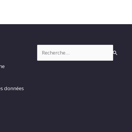
Rechercher :
rme
es données