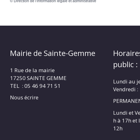
©
Direction de l'information légale et administrative
Mairie de Sainte-Gemme
Horaire
public :
1 Rue de la mairie
17250 SAINTE GEMME
Lundi au j
TEL : 05 46 94 71 51
Vendredi :
Nous écrire
PERMANEN
Lundi et V
h à 17h et
12h