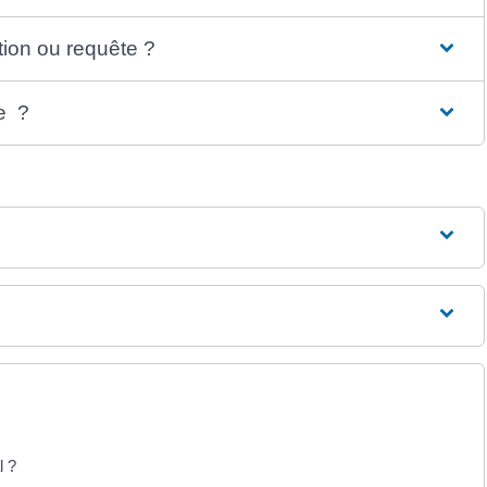
ion ou requête ?
re ?
l ?