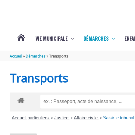
Aller au contenu
Aller au pied de page
VIE MUNICIPALE
DÉMARCHES
ENFA
ACTUALITÉS
Accueil
Démarches
Transports
DE
Transports
SAINTE-
GEMME
Accueil particuliers
>
Justice
>
Affaire civile
>
Saisir le tribuna