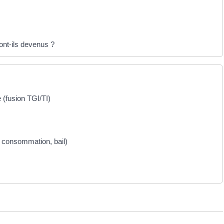
sont-ils devenus ?
e (fusion TGI/TI)
la consommation, bail)