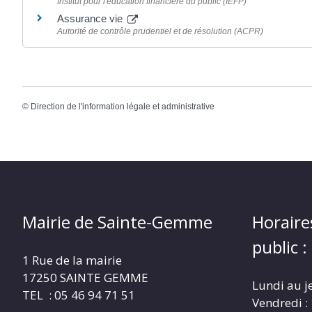
Institut pour l'éducation financière du public (IEFP)
Assurance vie
Autorité de contrôle prudentiel et de résolution (ACPR)
©
Direction de l'information légale et administrative
Mairie de Sainte-Gemme
Horaire
public :
1 Rue de la mairie
17250 SAINTE GEMME
Lundi au j
TEL : 05 46 94 71 51
Vendredi :