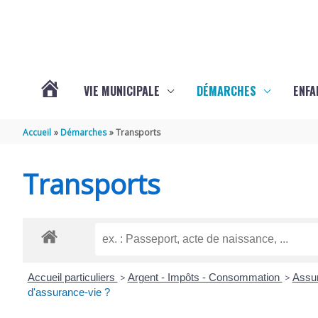
Aller au contenu
Aller au pied de page
VIE MUNICIPALE
DÉMARCHES
ENFA
ACTUALITÉS
Accueil
Démarches
Transports
DE
Transports
SAINTE-
GEMME
Accueil particuliers
>
Argent - Impôts - Consommation
>
Assu
d'assurance-vie ?