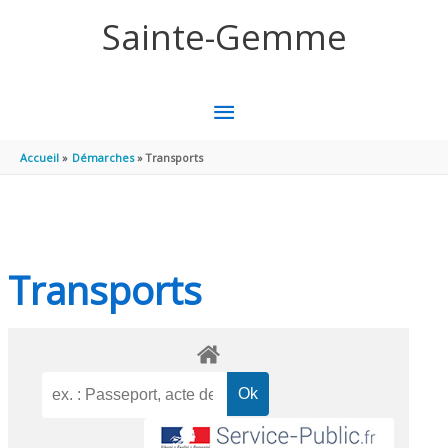
Aller au contenu
Aller au pied de page
Sainte-Gemme
MENU
PRINCIPAL
Accueil
Démarches
Transports
Transports