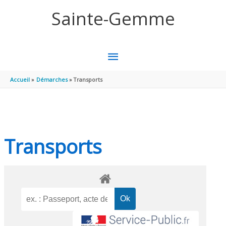
Aller au contenu
Aller au pied de page
Sainte-Gemme
MENU
PRINCIPAL
Accueil
Démarches
Transports
Transports