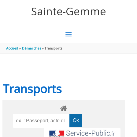
Aller au contenu
Aller au pied de page
Sainte-Gemme
MENU
PRINCIPAL
Accueil
Démarches
Transports
Transports