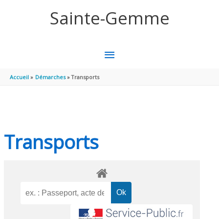
Aller au contenu
Aller au pied de page
Sainte-Gemme
MENU
PRINCIPAL
Accueil
Démarches
Transports
Transports