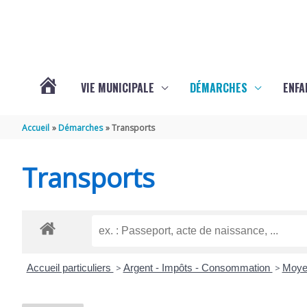
Aller au contenu
Aller au pied de page
VIE MUNICIPALE
DÉMARCHES
ENFA
ACTUALITÉS
Accueil
Démarches
Transports
DE
Transports
SAINTE-
GEMME
Accueil particuliers
>
Argent - Impôts - Consommation
>
Moye