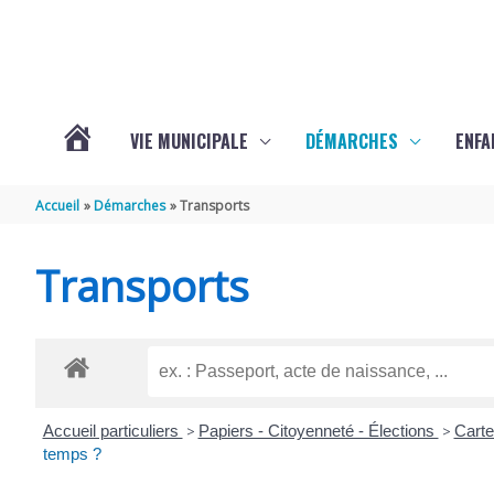
Aller au contenu
Aller au pied de page
VIE MUNICIPALE
DÉMARCHES
ENFA
ACTUALITÉS
Accueil
Démarches
Transports
DE
Transports
SAINTE-
GEMME
Accueil particuliers
>
Papiers - Citoyenneté - Élections
>
Carte
temps ?