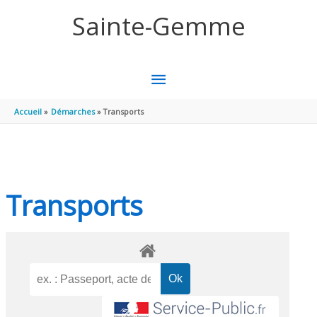
Aller au contenu
Aller au pied de page
Sainte-Gemme
MENU
PRINCIPAL
Accueil
Démarches
Transports
Transports