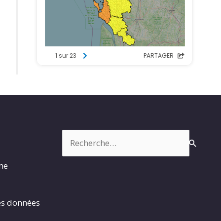
Rechercher :
rme
es données