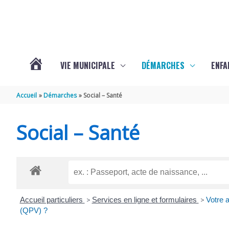
Aller au contenu
Aller au pied de page
VIE MUNICIPALE
DÉMARCHES
ENFA
ACTUALITÉS
Accueil
Démarches
Social – Santé
DE
Social – Santé
SAINTE-
GEMME
Accueil particuliers
>
Services en ligne et formulaires
>
Votre a
(QPV) ?