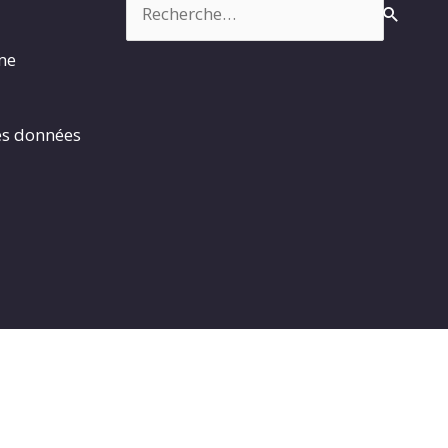
rme
es données