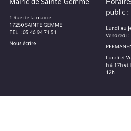
Mairie de Sainte-Gemme
Horaire
public :
1 Rue de la mairie
17250 SAINTE GEMME
Lundi au j
TEL : 05 46 94 71 51
Vendredi :
Nous écrire
PERMANEN
Lundi et V
h à 17h et
12h