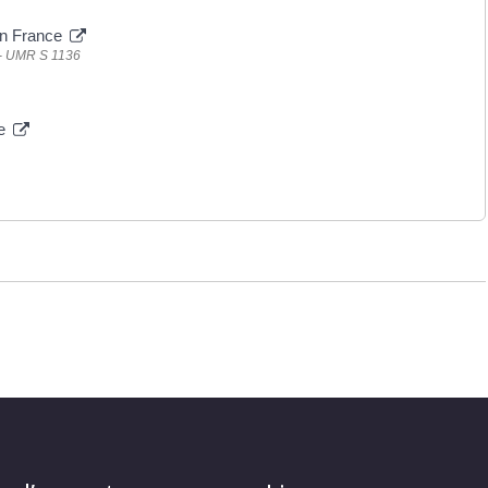
 en France
) - UMR S 1136
re