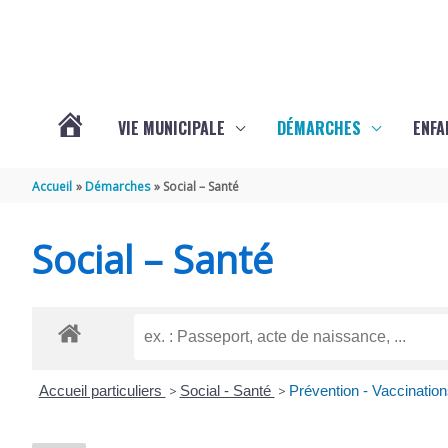
Aller au contenu
Aller au pied de page
VIE MUNICIPALE
DÉMARCHES
ENFA
ACTUALITÉS
Accueil
Démarches
Social – Santé
DE
Social – Santé
SAINTE-
GEMME
Accueil particuliers
>
Social - Santé
>
Prévention - Vaccination