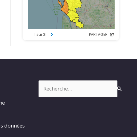
Rechercher :
rme
es données