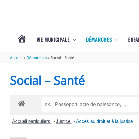
Aller au contenu
Aller au pied de page
VIE MUNICIPALE
DÉMARCHES
ENFA
ACTUALITÉS
Accueil
Démarches
Social – Santé
DE
Social – Santé
SAINTE-
GEMME
Accueil particuliers
>
Justice
>
Accès au droit et à la justice