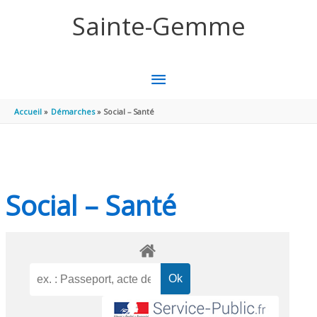
Aller au contenu
Aller au pied de page
Sainte-Gemme
MENU
PRINCIPAL
Accueil
Démarches
Social – Santé
Social – Santé