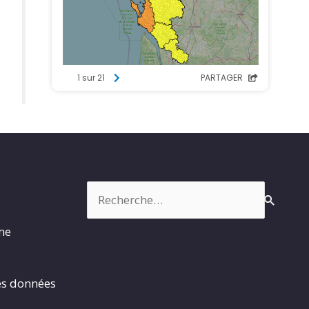
Rechercher :
rme
es données