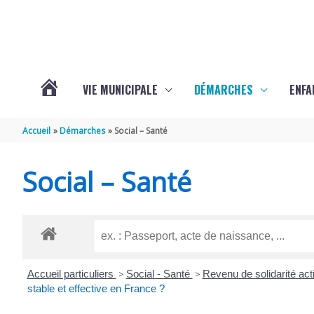
Aller au contenu
Aller au pied de page
VIE MUNICIPALE
DÉMARCHES
ENFA
ACTUALITÉS
Accueil
Démarches
Social – Santé
DE
Social – Santé
SAINTE-
GEMME
Accueil particuliers
>
Social - Santé
>
Revenu de solidarité ac
stable et effective en France ?