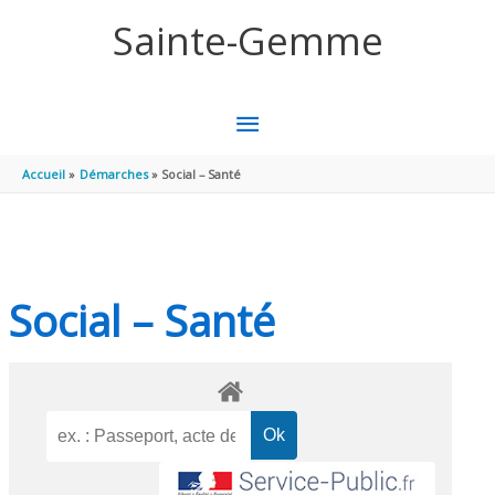
Aller au contenu
Aller au pied de page
Sainte-Gemme
MENU
PRINCIPAL
Accueil
Démarches
Social – Santé
Social – Santé