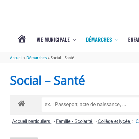
Aller au contenu
Aller au pied de page
VIE MUNICIPALE
DÉMARCHES
ENFA
ACTUALITÉS
Accueil
Démarches
Social – Santé
DE
Social – Santé
SAINTE-
GEMME
Accueil particuliers
>
Famille - Scolarité
>
Collège et lycée
>
C