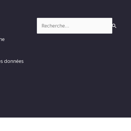
Rechercher :
rme
es données