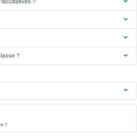
 facultatives ?
?
classe ?
ve ?