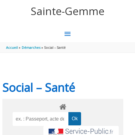
Aller au contenu
Aller au pied de page
Sainte-Gemme
MENU
PRINCIPAL
Accueil
Démarches
Social – Santé
Social – Santé