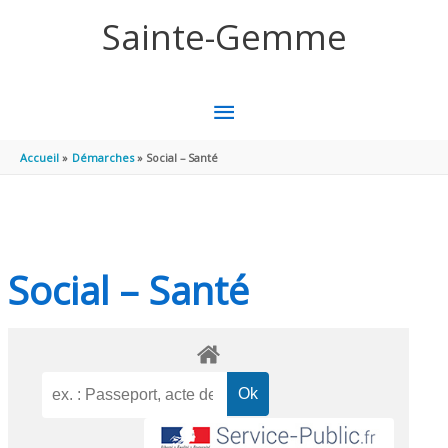
Aller au contenu
Aller au pied de page
Sainte-Gemme
MENU
PRINCIPAL
Accueil
Démarches
Social – Santé
Social – Santé