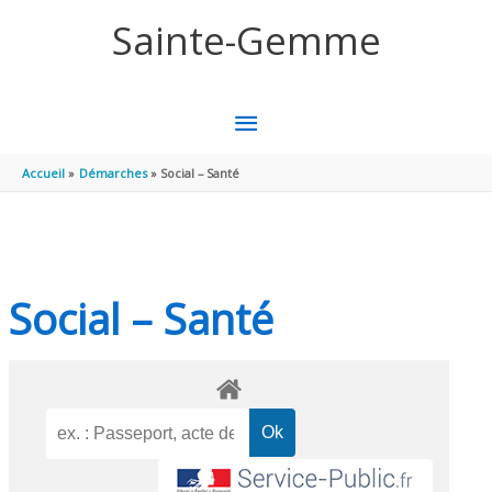
Aller au contenu
Aller au pied de page
Sainte-Gemme
MENU
PRINCIPAL
Accueil
Démarches
Social – Santé
Social – Santé