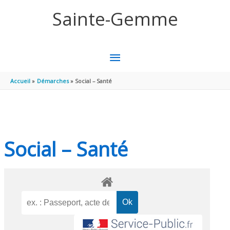
Aller au contenu
Aller au pied de page
Sainte-Gemme
MENU
PRINCIPAL
Accueil
Démarches
Social – Santé
Social – Santé