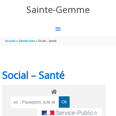
Aller au contenu
Aller au pied de page
Sainte-Gemme
MENU
PRINCIPAL
Accueil
Démarches
Social – Santé
Social – Santé