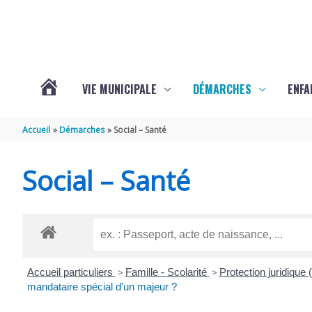
Aller au contenu
Aller au pied de page
VIE MUNICIPALE
DÉMARCHES
ENFA
ACTUALITÉS
Accueil
Démarches
Social – Santé
DE
Social – Santé
SAINTE-
GEMME
Accueil particuliers
>
Famille - Scolarité
>
Protection juridique (t
mandataire spécial d'un majeur ?