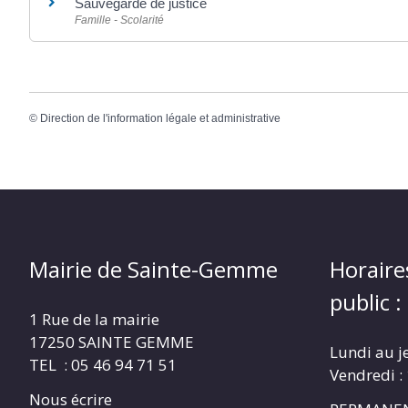
Sauvegarde de justice
Famille - Scolarité
©
Direction de l'information légale et administrative
Mairie de Sainte-Gemme
Horaire
public :
1 Rue de la mairie
17250 SAINTE GEMME
Lundi au j
TEL : 05 46 94 71 51
Vendredi :
Nous écrire