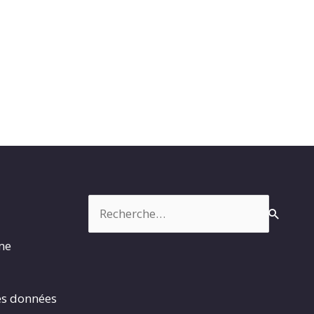
Rechercher :
rme
es données