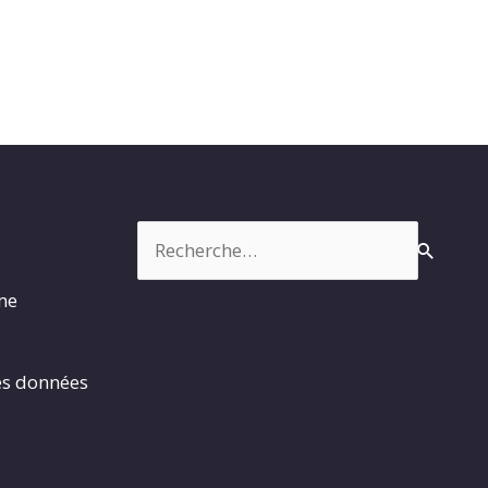
Rechercher :
rme
es données