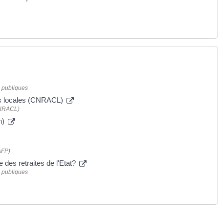
s publiques
tés locales (CNRACL)
(CNRACL)
n)
AFP)
des retraites de l'Etat?
s publiques