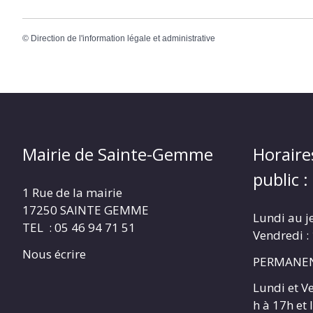
©
Direction de l'information légale et administrative
Mairie de Sainte-Gemme
Horaire
public :
1 Rue de la mairie
17250 SAINTE GEMME
Lundi au j
TEL : 05 46 94 71 51
Vendredi :
Nous écrire
PERMANEN
Lundi et V
h à 17h et