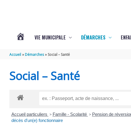
Aller au contenu
Aller au pied de page
VIE MUNICIPALE
DÉMARCHES
ENFA
ACTUALITÉS
Accueil
Démarches
Social – Santé
DE
Social – Santé
SAINTE-
GEMME
Accueil particuliers
>
Famille - Scolarité
>
Pension de réversi
décès d'un(e) fonctionnaire