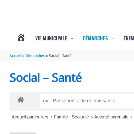
Aller au contenu
Aller au pied de page
VIE MUNICIPALE
DÉMARCHES
ENFA
ACTUALITÉS
Accueil
Démarches
Social – Santé
DE
Social – Santé
SAINTE-
GEMME
Accueil particuliers
>
Famille - Scolarité
>
Autorité parentale
>