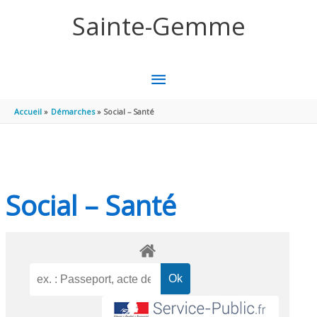
Aller au contenu
Aller au pied de page
Sainte-Gemme
MENU
PRINCIPAL
Accueil
Démarches
Social – Santé
Social – Santé