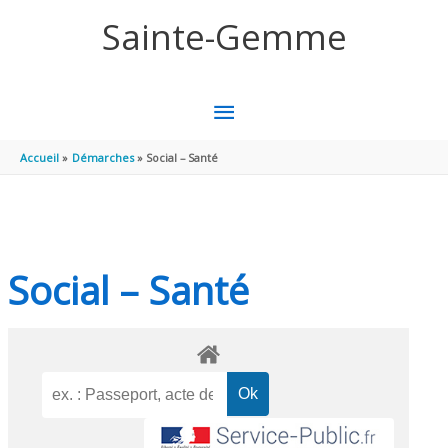
Aller au contenu
Aller au pied de page
Sainte-Gemme
MENU
PRINCIPAL
Accueil
Démarches
Social – Santé
Social – Santé