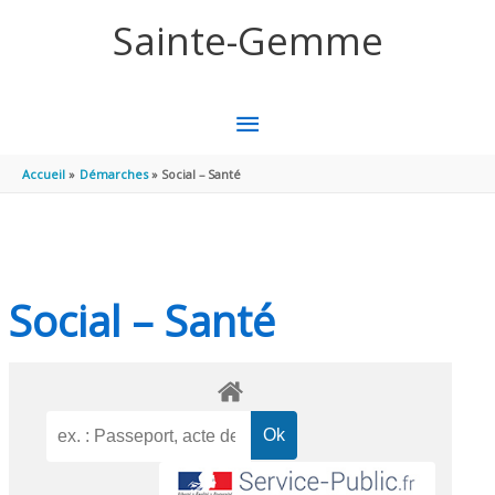
Aller au contenu
Aller au pied de page
Sainte-Gemme
MENU
PRINCIPAL
Accueil
Démarches
Social – Santé
Social – Santé