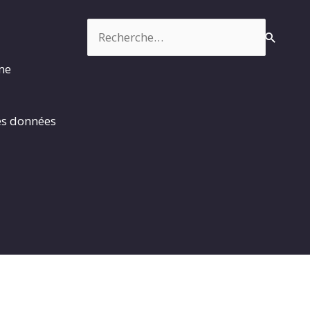
Rechercher :
rme
es données