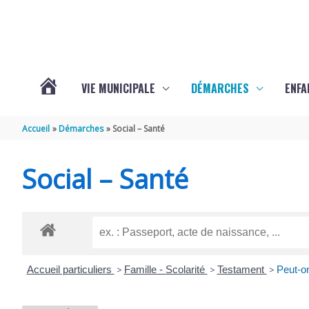
Aller au contenu
Aller au pied de page
VIE MUNICIPALE
DÉMARCHES
ENFA
ACTUALITÉS
Accueil
Démarches
Social – Santé
DE
Social – Santé
SAINTE-
GEMME
Accueil particuliers
>
Famille - Scolarité
>
Testament
>
Peut-on