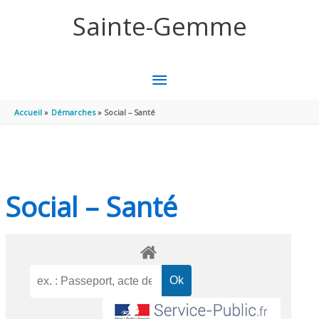
Aller au contenu
Aller au pied de page
Sainte-Gemme
MENU
PRINCIPAL
Accueil
Démarches
Social – Santé
Social – Santé