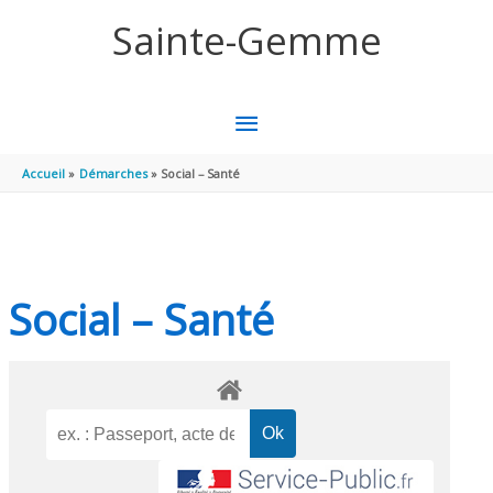
Aller au contenu
Aller au pied de page
Sainte-Gemme
MENU
PRINCIPAL
Accueil
Démarches
Social – Santé
Social – Santé